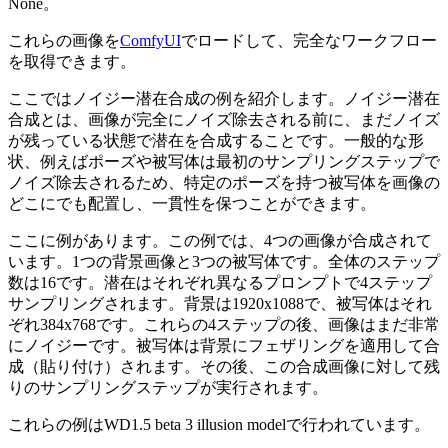
None。
これらの画像を
ComfyUI
でロードして、完全なワークフロー
を取得できます。
ここではノイジー潜在合成の例を紹介します。ノイジー潜在
合成とは、画像が完全にノイズ除去される前に、まだノイズ
が残っている状態で潜在を合成することです。一般的な形
状、例えばポーズや被写体は最初のサンプリングステップで
ノイズ除去されるため、特定のポーズを持つ被写体を画像の
どこにでも配置し、一貫性を保つことができます。
ここに例があります。この例では、4つの画像が合成されて
います。1つの背景画像と3つの被写体です。全体のステップ
数は16です。潜在はそれぞれ異なるプロンプトで4ステップ
サンプリングされます。背景は1920x1088で、被写体はそれ
ぞれ384x768です。これらの4ステップの後、画像はまだ非常
にノイジーです。被写体は背景にフェザリングを適用して合
成（貼り付け）されます。その後、この合成画像に対して残
りのサンプリングステップが実行されます。
これらの例はWD1.5 beta 3 illusion modelで行われています。