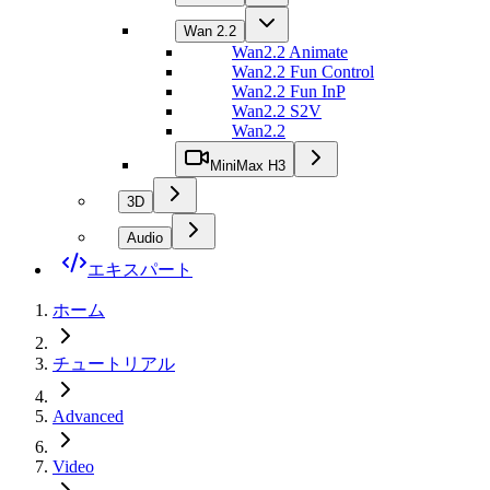
Wan 2.2
Wan2.2 Animate
Wan2.2 Fun Control
Wan2.2 Fun InP
Wan2.2 S2V
Wan2.2
MiniMax H3
3D
Audio
エキスパート
ホーム
チュートリアル
Advanced
Video