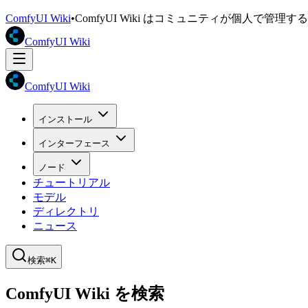
ComfyUI Wiki
•
ComfyUI Wiki はコミュニティが個人で管
ComfyUI Wiki
ComfyUI Wiki
インストール
インターフェース
ノード
チュートリアル
モデル
ディレクトリ
ニュース
検索
⌘K
ComfyUI Wiki を検索