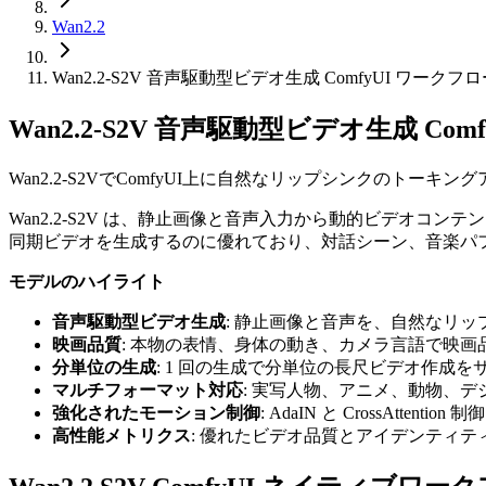
Wan2.2
Wan2.2-S2V 音声駆動型ビデオ生成 ComfyUI ワー
Wan2.2-S2V 音声駆動型ビデオ生成 C
Wan2.2-S2VでComfyUI上に自然なリップシンクのト
Wan2.2-S2V は、静止画像と音声入力から動的ビデオコ
同期ビデオを生成するのに優れており、対話シーン、音楽パ
モデルのハイライト
音声駆動型ビデオ生成
: 静止画像と音声を、自然なリ
映画品質
: 本物の表情、身体の動き、カメラ言語で映画
分単位の生成
: 1 回の生成で分単位の長尺ビデオ作成を
マルチフォーマット対応
: 実写人物、アニメ、動物、
強化されたモーション制御
: AdaIN と CrossAt
高性能メトリクス
: 優れたビデオ品質とアイデンティティ一貫性の