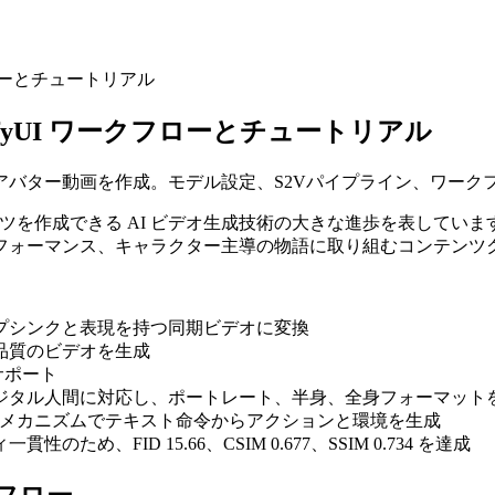
クフローとチュートリアル
omfyUI ワークフローとチュートリアル
ーキングアバター動画を作成。モデル設定、S2Vパイプライン、ワー
ンテンツを作成できる AI ビデオ生成技術の大きな進歩を表し
フォーマンス、キャラクター主導の物語に取り組むコンテンツ
ップシンクと表現を持つ同期ビデオに変換
品質のビデオを生成
サポート
デジタル人間に対応し、ポートレート、半身、全身フォーマット
tention 制御メカニズムでテキスト命令からアクションと環境を生成
ため、FID 15.66、CSIM 0.677、SSIM 0.734 を達成