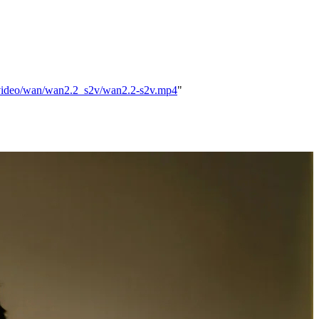
/video/wan/wan2.2_s2v/wan2.2-s2v.mp4
"