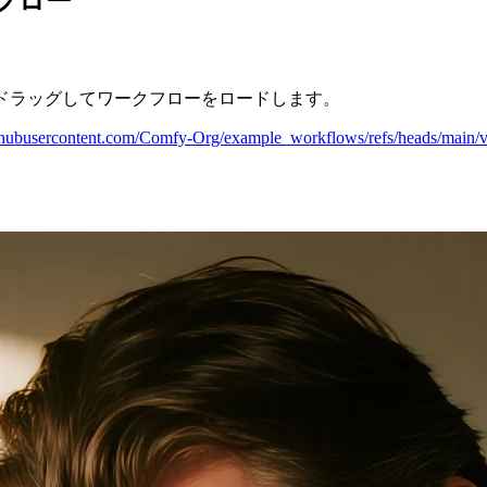
クフロー
 にドラッグしてワークフローをロードします。
githubusercontent.com/Comfy-Org/example_workflows/refs/heads/main