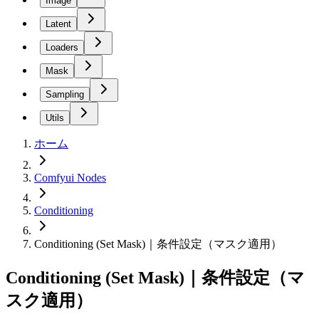
Image
Latent
Loaders
Mask
Sampling
Utils
ホーム
Comfyui Nodes
Conditioning
Conditioning (Set Mask)｜条件設定（マスク適用）
Conditioning (Set Mask)｜条件設定（マ
スク適用）