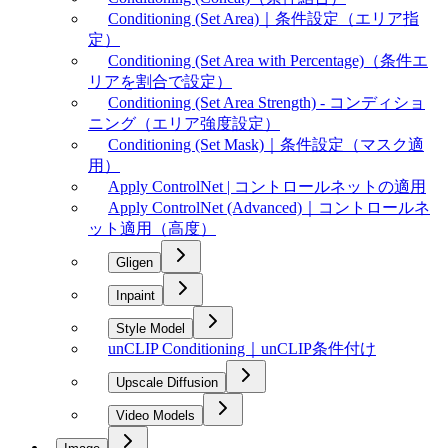
Conditioning (Set Area)｜条件設定（エリア指
定）
Conditioning (Set Area with Percentage)（条件エ
リアを割合で設定）
Conditioning (Set Area Strength) - コンディショ
ニング（エリア強度設定）
Conditioning (Set Mask)｜条件設定（マスク適
用）
Apply ControlNet | コントロールネットの適用
Apply ControlNet (Advanced)｜コントロールネ
ット適用（高度）
Gligen
Inpaint
Style Model
unCLIP Conditioning｜unCLIP条件付け
Upscale Diffusion
Video Models