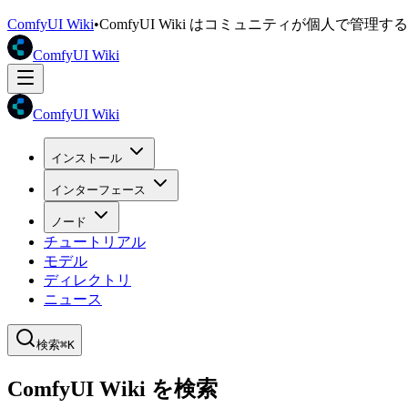
ComfyUI Wiki
•
ComfyUI Wiki はコミュニティが個人で管
ComfyUI Wiki
ComfyUI Wiki
インストール
インターフェース
ノード
チュートリアル
モデル
ディレクトリ
ニュース
検索
⌘K
ComfyUI Wiki を検索