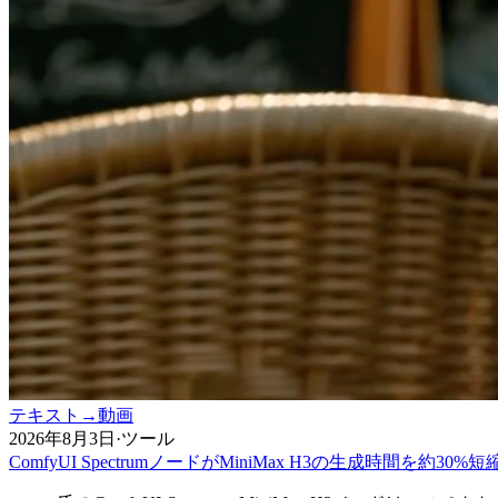
テキスト→動画
2026年8月3日
·
ツール
ComfyUI SpectrumノードがMiniMax H3の生成時間を約30%短