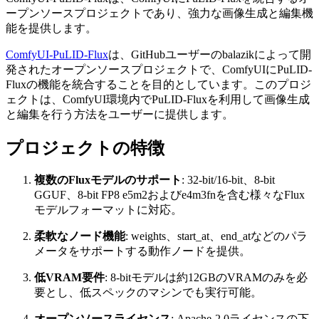
ープンソースプロジェクトであり、強力な画像生成と編集機
能を提供します。
ComfyUI-PuLID-Flux
は、GitHubユーザーのbalazikによって開
発されたオープンソースプロジェクトで、ComfyUIにPuLID-
Fluxの機能を統合することを目的としています。このプロジ
ェクトは、ComfyUI環境内でPuLID-Fluxを利用して画像生成
と編集を行う方法をユーザーに提供します。
プロジェクトの特徴
複数のFluxモデルのサポート
: 32-bit/16-bit、8-bit
GGUF、8-bit FP8 e5m2およびe4m3fnを含む様々なFlux
モデルフォーマットに対応。
柔軟なノード機能
: weights、start_at、end_atなどのパラ
メータをサポートする動作ノードを提供。
低VRAM要件
: 8-bitモデルは約12GBのVRAMのみを必
要とし、低スペックのマシンでも実行可能。
オープンソースライセンス
: Apache-2.0ライセンスの下