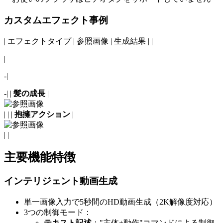
カスタムエフェクト事例
| エフェクトタイプ | 参照画像 | 生成結果 | |
|
-|
-| |
髪の成長
|
|
| |
抱擁アクション
|
|
|
主要機能特徴
インテリジェント動画生成
単一画像入力で5秒間のHD動画生成（2K解像度対応）
3つの制御モード：
テキスト記述
："主体+動作"コマンドによる制御