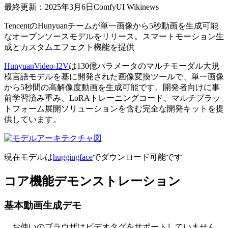
最終更新：2025年3月6日
ComfyUI Wiki
news
TencentのHunyuanチームが単一画像から5秒動画を生成可能
なオープンソースモデルをリリース。スマートモーション生
成とカスタムエフェクト機能を提供
HunyuanVideo-I2V
は130億パラメータのマルチモーダル大規
模言語モデルを基に開発された画像変換ツールで、単一画像
から5秒間の高解像度動画を生成可能です。開発者向けに事
前学習済み重み、LoRAトレーニングコード、マルチプラッ
トフォーム展開ソリューションを含む完全な開発キットを提
供しています。
現在モデルは
huggingface
でダウンロード可能です
コア機能デモンストレーション
基本動画生成デモ
お使いのブラウザはビデオタグをサポートしていません