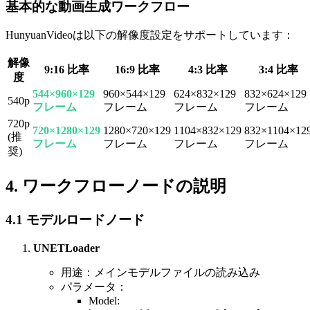
基本的な動画生成ワークフロー
HunyuanVideoは以下の解像度設定をサポートしています：
解像
9:16 比率
16:9 比率
4:3 比率
3:4 比率
度
544×960×129
960×544×129
624×832×129
832×624×129
540p
フレーム
フレーム
フレーム
フレーム
720p
720×1280×129
1280×720×129
1104×832×129
832×1104×12
(推
フレーム
フレーム
フレーム
フレーム
奨)
4. ワークフローノードの説明
4.1 モデルロードノード
UNETLoader
用途：メインモデルファイルの読み込み
パラメータ：
Model: