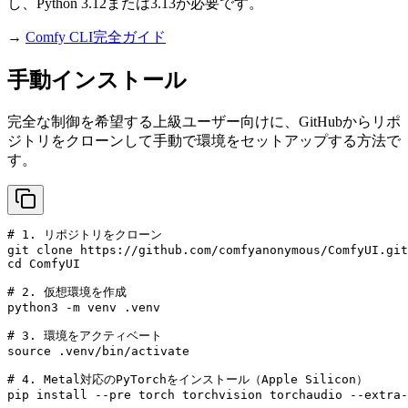
し、Python 3.12または3.13が必要です。
→
Comfy CLI完全ガイド
手動インストール
完全な制御を希望する上級ユーザー向けに、GitHubからリポ
ジトリをクローンして手動で環境をセットアップする方法で
す。
# 1. リポジトリをクローン
git
clone
https://github.com/comfyanonymous/ComfyUI.git
cd
ComfyUI
# 2. 仮想環境を作成
python3
-m
venv
.venv
# 3. 環境をアクティベート
source
.venv/bin/activate
# 4. Metal対応のPyTorchをインストール（Apple Silicon）
pip
install
--pre
torch
torchvision
torchaudio
--extra-