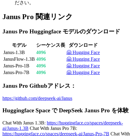
ださい。
Janus Pro 関連リンク
Janus Pro Huggingface モデルのダウンロード
モデル
シーケンス長
ダウンロード
Janus-1.3B
4096
🤗 Hugging Face
JanusFlow-1.3B
4096
🤗 Hugging Face
Janus-Pro-1B
4096
🤗 Hugging Face
Janus-Pro-7B
4096
🤗 Hugging Face
Janus Pro Githubアドレス：
https://github.com/deepseek-ai/Janus
Huggingface Space で DeepSeek Janus Pro を体験
Chat With Janus 1.3B:
https://huggingface.co/spaces/deepseek-
ai/Janus-1.3B
Chat With Janus Pro 7B:
https://huggingface.co/spaces/deepseek-ai/Janus-Pro-7B
Chat With