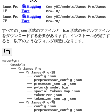
レス
Janus-Pro-
🤗 Hugging
ComfyUI/models/Janus-Pro/Janus-
1B
Face
Pro-1B/
Janus-Pro-
🤗 Hugging
ComfyUI/models/Janus-Pro/Janus-
7B
Face
Pro-7B/
すべての
形式のファイルと
形式のモデルファイル
json
.bin
をダウンロードする必要があります。インストールが完了す
ると、以下のようなフォルダ構造になります。
📁ComfyUI

├── 📁models

│   ├── 📁 Janus-Pro

│ ...   ├── 📁 Janus-Pro-1B 

│       │   ├── config.json

│       │   ├── preprocessor_config.json

│       │   ├── processor_config.json

│       │   ├── pytorch_model.bin

│       │   ├── special_tokens_map.json

│       │   ├── tokenizer.json

│       │   └── tokenizer_config.json

│       └── 📁 Janus-Pro-7B   

│           ├── config.json

│           ├── preprocessor_config.json
