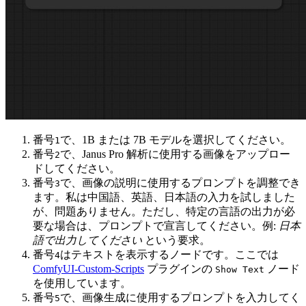
番号
で、1B または 7B モデルを選択してください。
1
番号
で、Janus Pro 解析に使用する画像をアップロー
2
ドしてください。
番号
で、画像の説明に使用するプロンプトを調整でき
3
ます。私は中国語、英語、日本語の入力を試しました
が、問題ありません。ただし、特定の言語の出力が必
要な場合は、プロンプトで宣言してください。例:
日本
語で出力してください
という要求。
番号
はテキストを表示するノードです。ここでは
4
ComfyUI-Custom-Scripts
プラグインの
ノード
Show Text
を使用しています。
番号
で、画像生成に使用するプロンプトを入力してく
5