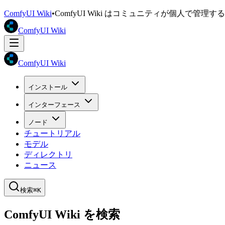
ComfyUI Wiki
•
ComfyUI Wiki はコミュニティが個人で管
ComfyUI Wiki
ComfyUI Wiki
インストール
インターフェース
ノード
チュートリアル
モデル
ディレクトリ
ニュース
検索
⌘K
ComfyUI Wiki を検索