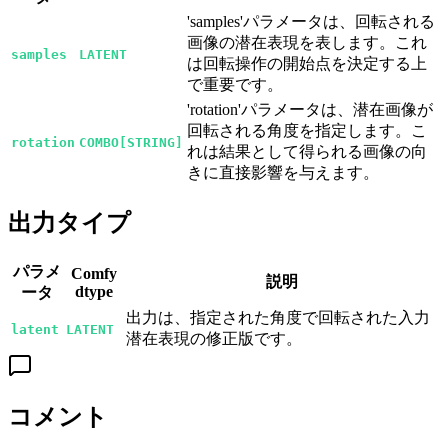
'samples'パラメータは、回転される
画像の潜在表現を表します。これ
samples
LATENT
は回転操作の開始点を決定する上
で重要です。
'rotation'パラメータは、潜在画像が
回転される角度を指定します。こ
rotation
COMBO[STRING]
れは結果として得られる画像の向
きに直接影響を与えます。
出力タイプ
パラメ
Comfy
説明
dtype
ータ
出力は、指定された角度で回転された入力
latent
LATENT
潜在表現の修正版です。
コメント