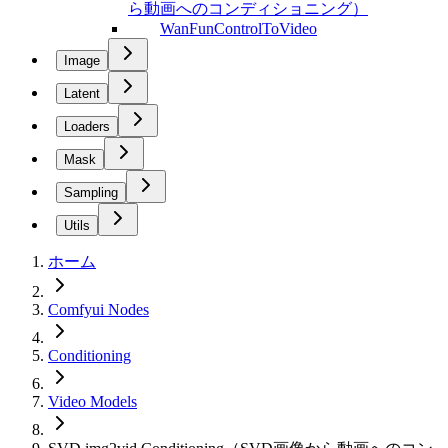
ら動画へのコンディショニング）
WanFunControlToVideo
Image
Latent
Loaders
Mask
Sampling
Utils
ホーム
Comfyui Nodes
Conditioning
Video Models