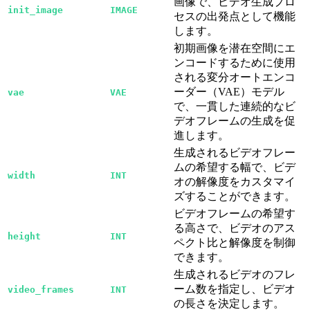
画像で、ビデオ生成プロ
init_image
IMAGE
セスの出発点として機能
します。
初期画像を潜在空間にエ
ンコードするために使用
される変分オートエンコ
ーダー（VAE）モデル
vae
VAE
で、一貫した連続的なビ
デオフレームの生成を促
進します。
生成されるビデオフレー
ムの希望する幅で、ビデ
width
INT
オの解像度をカスタマイ
ズすることができます。
ビデオフレームの希望す
る高さで、ビデオのアス
height
INT
ペクト比と解像度を制御
できます。
生成されるビデオのフレ
ーム数を指定し、ビデオ
video_frames
INT
の長さを決定します。