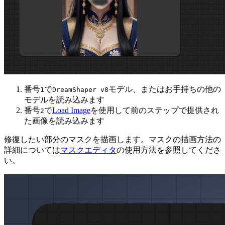
番号
で
モデル、またはお手持ちの他の
1
DreamShaper v8
モデルを読み込みます
番号
で
Load Image
を使用して前のステップで提供され
2
た画像を読み込みます
修復したい部分のマスクを描画します。マスクの描画方法の
詳細については
マスクエディタ
の使用方法を参照してくださ
い。