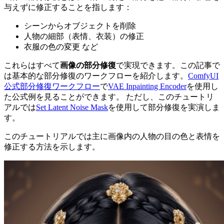
与えずに修正することを指します：
シーンからオブジェクトを削除
人物の細部（表情、衣装）の修正
衣服の色の変更 など
これらはすべて
画像の部分修復
で実現できます。この記事で
は基本的な部分修復のワークフローを紹介します。
ComfyUI
公式部分修復ワークフロー
で
VAE Inpainting Encoder
を使用し
た公式例を見ることができます。 ただし、このチュートリ
アルでは
Set Latent Noise Mask
を使用して部分修復を実演しま
す。
このチュートリアルでは主に画像内の人物の目の色と表情を
修正する方法を示します。