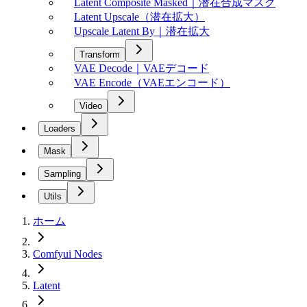
Latent Composite Masked｜潜在合成マスク
Latent Upscale（潜在拡大）
Upscale Latent By｜潜在拡大
Transform
VAE Decode｜VAEデコード
VAE Encode（VAEエンコード）
Video
Loaders
Mask
Sampling
Utils
ホーム
Comfyui Nodes
Latent