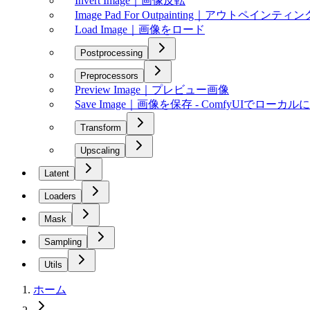
Invert Image｜画像反転
Image Pad For Outpainting｜アウトペイン
Load Image｜画像をロード
Postprocessing
Preprocessors
Preview Image｜プレビュー画像
Save Image｜画像を保存 - ComfyUIでロー
Transform
Upscaling
Latent
Loaders
Mask
Sampling
Utils
ホーム