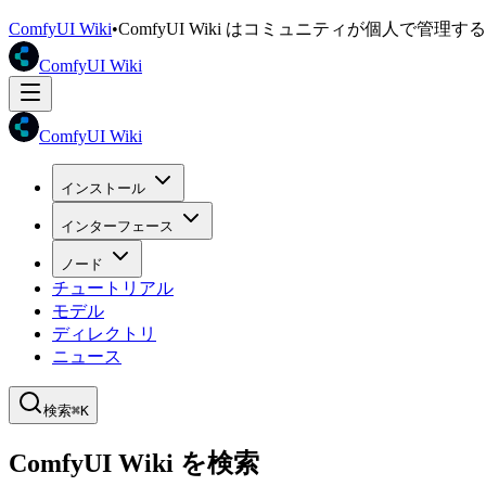
ComfyUI Wiki
•
ComfyUI Wiki はコミュニティが個人で管
ComfyUI Wiki
ComfyUI Wiki
インストール
インターフェース
ノード
チュートリアル
モデル
ディレクトリ
ニュース
検索
⌘K
ComfyUI Wiki を検索