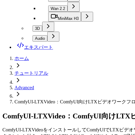
Wan 2.2
MiniMax H3
3D
Audio
エキスパート
ホーム
チュートリアル
Advanced
ComfyUI-LTXVideo：ComfyUI向けLTXビデオワーク
ComfyUI-LTXVideo：ComfyUI
ComfyUI-LTXVideoをインストールしてComfyU