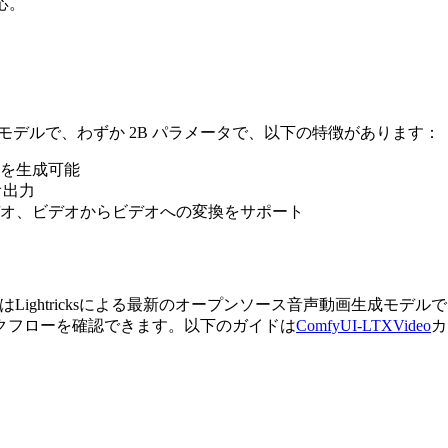
対応。
動画生成モデルで、わずか 2B パラメータで、以下の特徴があります：
を生成可能
オ出力
オ、ビデオからビデオへの変換をサポート
TX-2.3はLightricksによる最新のオープンソース音声動画生成モ
ワークフローを確認できます。以下のガイドは
ComfyUI-LTXVideo
カ