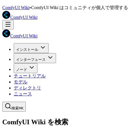
ComfyUI Wiki
•
ComfyUI Wiki はコミュニティが個人で管
ComfyUI Wiki
ComfyUI Wiki
インストール
インターフェース
ノード
チュートリアル
モデル
ディレクトリ
ニュース
検索
⌘K
ComfyUI Wiki を検索