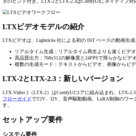
タのヒント付き。LTX-2とLTX-2.3はComfyUIにネイティブ
LTXビデオモデルの紹介
LTXビデオは、Lightricks 社による初の DiT ベースの
リアルタイム生成：リアルタイム再生よりも速くビデオ
高品質出力：768x512の解像度と24FPSで滑らかなビデ
複数の生成モード：テキストからビデオ、画像からビデ
LTX-2とLTX-2.3：新しいバージョン
LTX-Video 2（LTX-2）はComfyUIコアに組み込まれ、L
フローガイド
でT2V、I2V、音声駆動動画、LoRA制御の
す。
セットアップ要件
システム要件