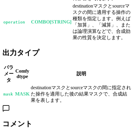
destinationマスクとsourceマ
スクの間に適用する操作の
種類を指定します。例えば
COMBO[STRING]
operation
「加算」、「減算」、また
は論理演算などで、合成効
果の性質を決定します。
出力タイプ
パラ
Comfy
メー
説明
dtype
タ
destinationマスクとsourceマスクの間に指定され
MASK
た操作を適用した後の結果マスクで、合成結
mask
果を表します。
コメント