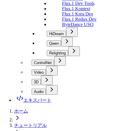
Flux.1 Dev Tools
Flux.1 Kontext
Flux.1 Krea Dev
Flux.1 Redux Dev
ByteDance USO
HiDream
Qwen
Relighting
ControlNet
Video
3D
Audio
エキスパート
ホーム
チュートリアル