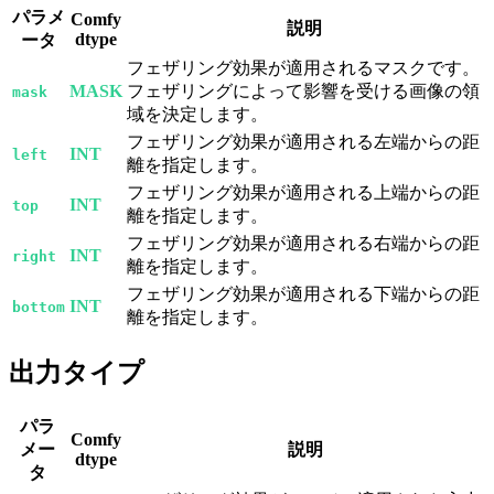
パラメ
Comfy
説明
dtype
ータ
フェザリング効果が適用されるマスクです。
MASK
フェザリングによって影響を受ける画像の領
mask
域を決定します。
フェザリング効果が適用される左端からの距
INT
left
離を指定します。
フェザリング効果が適用される上端からの距
INT
top
離を指定します。
フェザリング効果が適用される右端からの距
INT
right
離を指定します。
フェザリング効果が適用される下端からの距
INT
bottom
離を指定します。
出力タイプ
パラ
Comfy
メー
説明
dtype
タ