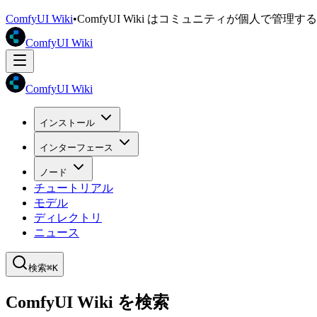
ComfyUI Wiki
•
ComfyUI Wiki はコミュニティが個人で管
ComfyUI Wiki
ComfyUI Wiki
インストール
インターフェース
ノード
チュートリアル
モデル
ディレクトリ
ニュース
検索
⌘K
ComfyUI Wiki を検索