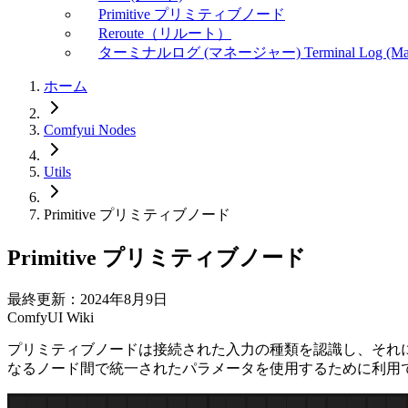
Primitive プリミティブノード
Reroute（リルート）
ターミナルログ (マネージャー) Terminal Log (Man
ホーム
Comfyui Nodes
Utils
Primitive プリミティブノード
Primitive プリミティブノード
最終更新：2024年8月9日
ComfyUI Wiki
プリミティブノードは接続された入力の種類を認識し、それ
なるノード間で統一されたパラメータを使用するために利用でき