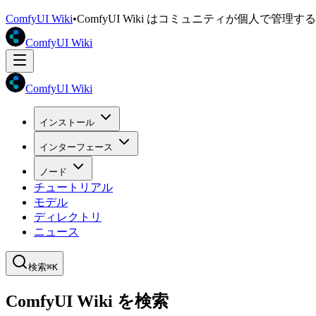
ComfyUI Wiki
•
ComfyUI Wiki はコミュニティが個人で管
ComfyUI Wiki
ComfyUI Wiki
インストール
インターフェース
ノード
チュートリアル
モデル
ディレクトリ
ニュース
検索
⌘K
ComfyUI Wiki を検索