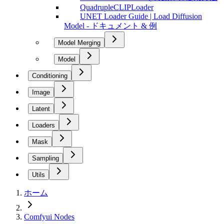
QuadrupleCLIPLoader
UNET Loader Guide | Load Diffusion
Model - ドキュメント & 例
Model Merging
Model
Conditioning
Image
Latent
Loaders
Mask
Sampling
Utils
ホーム
Comfyui Nodes