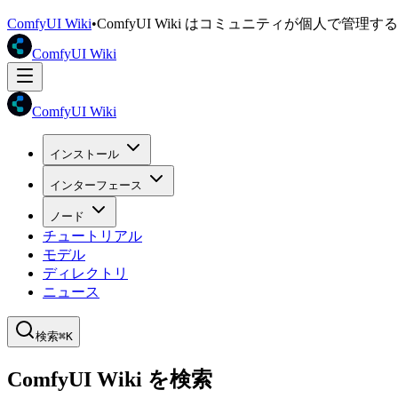
ComfyUI Wiki
•
ComfyUI Wiki はコミュニティが個人で管
ComfyUI Wiki
ComfyUI Wiki
インストール
インターフェース
ノード
チュートリアル
モデル
ディレクトリ
ニュース
検索
⌘K
ComfyUI Wiki を検索