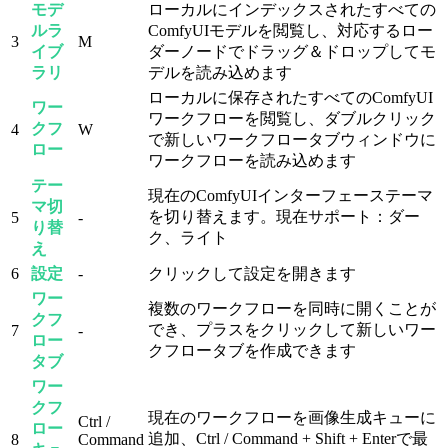
モデ
ローカルにインデックスされたすべての
ルラ
ComfyUIモデルを閲覧し、対応するロー
3
M
イブ
ダーノードでドラッグ＆ドロップしてモ
ラリ
デルを読み込めます
ローカルに保存されたすべてのComfyUI
ワー
ワークフローを閲覧し、ダブルクリック
クフ
4
W
で新しいワークフロータブウィンドウに
ロー
ワークフローを読み込めます
テー
現在のComfyUIインターフェーステーマ
マ切
を切り替えます。現在サポート：ダー
5
-
り替
ク、ライト
え
6
設定
-
クリックして設定を開きます
ワー
複数のワークフローを同時に開くことが
クフ
でき、プラスをクリックして新しいワー
7
-
ロー
クフロータブを作成できます
タブ
ワー
クフ
現在のワークフローを画像生成キューに
Ctrl /
ロー
追加、Ctrl / Command + Shift + Enterで最
8
Command