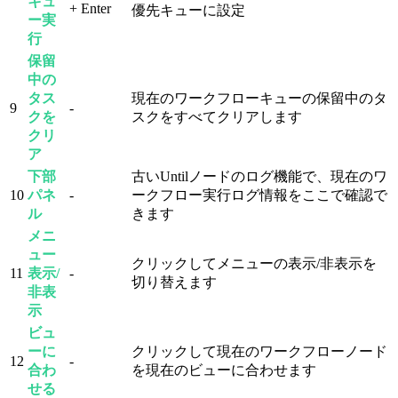
キュ
+ Enter
優先キューに設定
ー実
行
保留
中の
タス
現在のワークフローキューの保留中のタ
9
-
クを
スクをすべてクリアします
クリ
ア
下部
古いUntilノードのログ機能で、現在のワ
10
パネ
-
ークフロー実行ログ情報をここで確認で
ル
きます
メニ
ュー
クリックしてメニューの表示/非表示を
11
表示/
-
切り替えます
非表
示
ビュ
ーに
クリックして現在のワークフローノード
12
-
合わ
を現在のビューに合わせます
せる