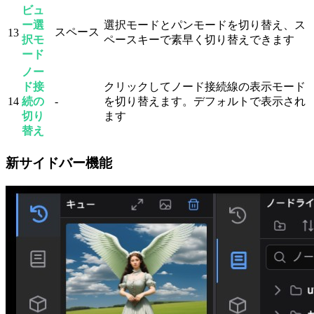
ビュ
ー選
選択モードとパンモードを切り替え、ス
スペース
13
択モ
ペースキーで素早く切り替えできます
ード
ノー
ド接
クリックしてノード接続線の表示モード
14
続の
-
を切り替えます。デフォルトで表示され
切り
ます
替え
新サイドバー機能