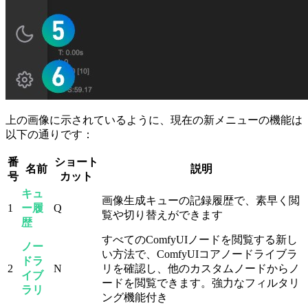
上の画像に示されているように、現在の新メニューの機能は
以下の通りです：
番
ショート
名前
説明
号
カット
キュ
画像生成キューの記録履歴で、素早く閲
1
ー履
Q
覧や切り替えができます
歴
すべてのComfyUIノードを閲覧する新し
ノー
い方法で、ComfyUIコアノードライブラ
ドラ
2
N
リを確認し、他のカスタムノードからノ
イブ
ードを閲覧できます。強力なフィルタリ
ラリ
ング機能付き