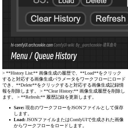
> **History List:** 画像生成の履歴で、**Load**をクリック
すると対応する画像生成パラメータをワークフローにロード
でき、**Delete**をクリックすると対応する画像生成記録情
報を削除します。 > **Clear History:** 画像生成履歴を削除し
ます。 > **Refresh:** 履歴記録を更新します。
Save:
現在のワークフローをJSONファイルとして保存
します。
Load:
JSONファイルまたはComfyUIで生成された画像
からワークフローをロードします。