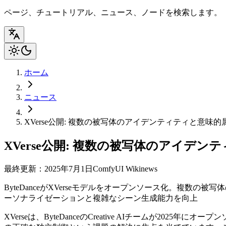
ページ、チュートリアル、ニュース、ノードを検索します。
ホーム
ニュース
XVerse公開: 複数の被写体のアイデンティティと意
XVerse公開: 複数の被写体のアイ
最終更新：2025年7月1日
ComfyUI Wiki
news
ByteDanceがXVerseモデルをオープンソース化。複
ーソナライゼーションと複雑なシーン生成能力を向上
XVerseは、ByteDanceのCreative AIチームが