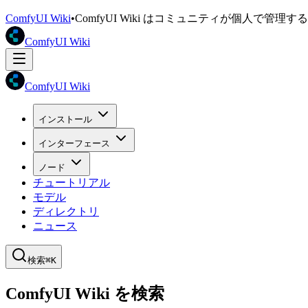
ComfyUI Wiki
•
ComfyUI Wiki はコミュニティが個人で管
ComfyUI Wiki
ComfyUI Wiki
インストール
インターフェース
ノード
チュートリアル
モデル
ディレクトリ
ニュース
検索
⌘K
ComfyUI Wiki を検索