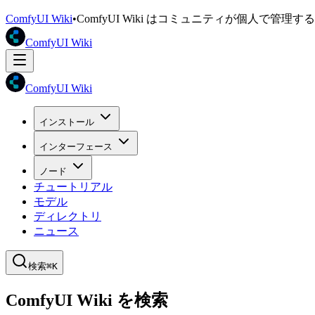
ComfyUI Wiki
•
ComfyUI Wiki はコミュニティが個人で管
ComfyUI Wiki
ComfyUI Wiki
インストール
インターフェース
ノード
チュートリアル
モデル
ディレクトリ
ニュース
検索
⌘K
ComfyUI Wiki を検索