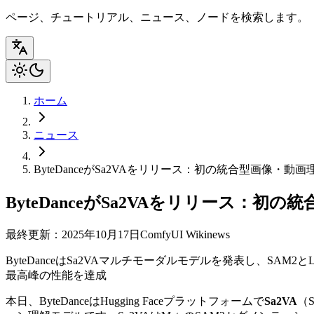
ページ、チュートリアル、ニュース、ノードを検索します。
ホーム
ニュース
ByteDanceがSa2VAをリリース：初の統合型画像・動
ByteDanceがSa2VAをリリース：初
最終更新：2025年10月17日
ComfyUI Wiki
news
ByteDanceはSa2VAマルチモーダルモデルを発表し、
最高峰の性能を達成
本日、ByteDanceはHugging Faceプラットフォームで
Sa2VA
（