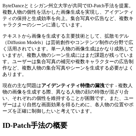
ByteDanceとミシガン州立大学が共同でID-Patch手法を提案。
複数人物の個性を活かした画像生成を実現し、アイデンティ
ティの保持と生成効率を向上。集合写真や広告など、複数キ
ャラクターのシーンに適しています。
テキストから画像を生成する主要技術として、拡散モデル
（Diffusion Models）は芸術創作やコンテンツ制作の分野で広
く活用されています。単一人物の画像生成はかなり成熟して
いますが、複数人物のシーン生成にはまだ課題が残っていま
す。ユーザーは集合写真の補完や複数キャラクターの広告制
作など、複数人物の集合写真やシーンを生成する必要がよく
あります。
現在の主な問題は
アイデンティティ特徴の漏洩
です - 複数人
物の画像を生成する際、異なる人物の顔の特徴が混ざり合
い、それぞれの個性を維持することが困難です。また、ユー
ザーはより自然な画面効果を得るために、各人物の位置やポ
ーズを正確に制御したいと考えています。
ID-Patch手法の概要