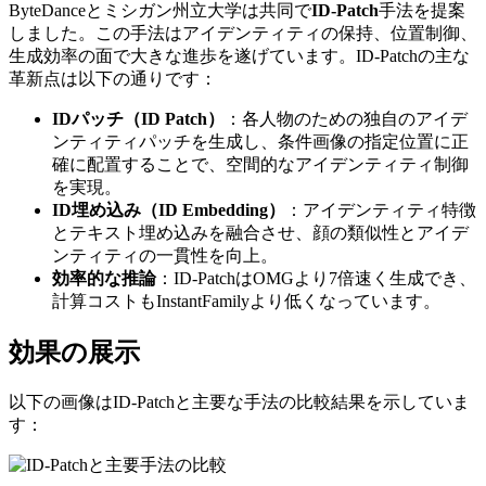
ByteDanceとミシガン州立大学は共同で
ID-Patch
手法を提案
しました。この手法はアイデンティティの保持、位置制御、
生成効率の面で大きな進歩を遂げています。ID-Patchの主な
革新点は以下の通りです：
IDパッチ（ID Patch）
：各人物のための独自のアイデ
ンティティパッチを生成し、条件画像の指定位置に正
確に配置することで、空間的なアイデンティティ制御
を実現。
ID埋め込み（ID Embedding）
：アイデンティティ特徴
とテキスト埋め込みを融合させ、顔の類似性とアイデ
ンティティの一貫性を向上。
効率的な推論
：ID-PatchはOMGより7倍速く生成でき、
計算コストもInstantFamilyより低くなっています。
効果の展示
以下の画像はID-Patchと主要な手法の比較結果を示していま
す：