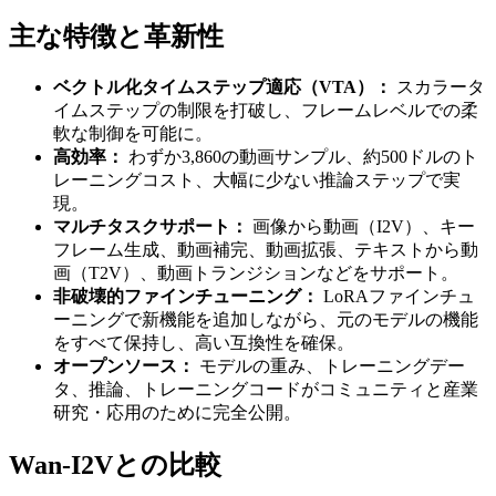
主な特徴と革新性
ベクトル化タイムステップ適応（VTA）：
スカラータ
イムステップの制限を打破し、フレームレベルでの柔
軟な制御を可能に。
高効率：
わずか3,860の動画サンプル、約500ドルのト
レーニングコスト、大幅に少ない推論ステップで実
現。
マルチタスクサポート：
画像から動画（I2V）、キー
フレーム生成、動画補完、動画拡張、テキストから動
画（T2V）、動画トランジションなどをサポート。
非破壊的ファインチューニング：
LoRAファインチュ
ーニングで新機能を追加しながら、元のモデルの機能
をすべて保持し、高い互換性を確保。
オープンソース：
モデルの重み、トレーニングデー
タ、推論、トレーニングコードがコミュニティと産業
研究・応用のために完全公開。
Wan-I2Vとの比較