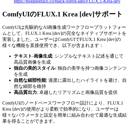
https://huggingface.co/black-forest-labs/FLUX.1-Krea-dev
ComfyUIのFLUX.1 Krea [dev]サポート
ComfyUIは先駆的なAI画像生成ワークフロープラットフォー
ムとして、FLUX.1 Krea [dev]の完全なネイティブサポートを
実装しました。ユーザーはComfyUIでFLUX.1 Krea [dev]の
様々な機能を直接使用でき、以下が含まれます：
テキスト-画像生成
: シンプルなテキスト記述を通じて
高品質画像を生成
独自の美的スタイル
: 独自の美学を持つ画像コンテンツ
を生成
自然な細部性能
: 過度に露出したハイライトを避け、自
然な細部を維持
高品質出力
: 卓越したリアリズムと画像品質を提供
ComfyUIのノードベースワークフロー設計により、FLUX.1
Krea [dev]の使用がより柔軟で効率的になり、ユーザーは
様々なパラメータと設定を簡単に組み合わせて最適な生成結
果を得ることができます。