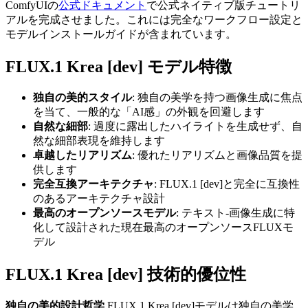
ComfyUIの
公式ドキュメント
で公式ネイティブ版チュートリ
アルを完成させました。これには完全なワークフロー設定と
モデルインストールガイドが含まれています。
FLUX.1 Krea [dev] モデル特徴
独自の美的スタイル
: 独自の美学を持つ画像生成に焦点
を当て、一般的な「AI感」の外観を回避します
自然な細部
: 過度に露出したハイライトを生成せず、自
然な細部表現を維持します
卓越したリアリズム
: 優れたリアリズムと画像品質を提
供します
完全互換アーキテクチャ
: FLUX.1 [dev]と完全に互換性
のあるアーキテクチャ設計
最高のオープンソースモデル
: テキスト-画像生成に特
化して設計された現在最高のオープンソースFLUXモ
デル
FLUX.1 Krea [dev] 技術的優位性
独自の美的設計哲学
FLUX.1 Krea [dev]モデルは独自の美学