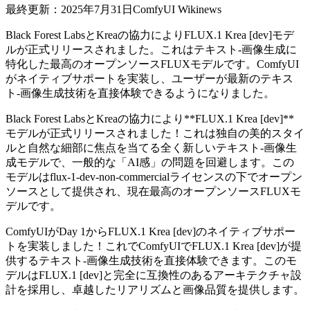
最終更新：2025年7月31日
ComfyUI Wiki
news
Black Forest LabsとKreaの協力によりFLUX.1 Krea [dev]モデ
ルが正式リリースされました。これはテキスト-画像生成に
特化した最高のオープンソースFLUXモデルです。ComfyUI
がネイティブサポートを実装し、ユーザーが最新のテキス
ト-画像生成技術を直接体験できるようになりました。
Black Forest LabsとKreaの協力により**FLUX.1 Krea [dev]**
モデルが正式リリースされました！これは独自の美的スタイ
ルと自然な細部に焦点を当てる全く新しいテキスト-画像生
成モデルで、一般的な「AI感」の問題を回避します。この
モデルはflux-1-dev-non-commercialライセンスの下でオープン
ソースとして提供され、現在最高のオープンソースFLUXモ
デルです。
ComfyUIがDay 1からFLUX.1 Krea [dev]のネイティブサポー
トを実装しました！これでComfyUIでFLUX.1 Krea [dev]が提
供するテキスト-画像生成技術を直接体験できます。このモ
デルはFLUX.1 [dev]と完全に互換性のあるアーキテクチャ設
計を採用し、卓越したリアリズムと画像品質を提供します。