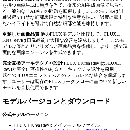
を持つ画像生成に焦点を当て、従来のAI生成画像で見られ
る一般的な「AI感」の問題を回避します。このモデルは訓
練過程で自然な細部表現に特別な注意を払い、過度に露出し
たハイライトを避けて自然な細部性能を維持します。
卓越した画像品質
他のFLUXモデルと比較して、FLUX.1
Krea [dev]は画像品質で大幅な改善を達成しました。このモ
デルは優れたリアリズムと画像品質を提供し、より自然で現
実的な画像コンテンツを生成できます。
完全互換アーキテクチャ設計
FLUX.1 Krea [dev]はFLUX.1
[dev]と完全に互換性のあるアーキテクチャ設計を採用し、
既存のFLUXエコシステムとのシームレスな統合を保証しま
す。ユーザーは既存のFLUXワークフローに基づいて新しい
モデルを直接使用できます。
モデルバージョンとダウンロード
公式モデルバージョン
FLUX.1 Krea [dev]: メインモデルファイル