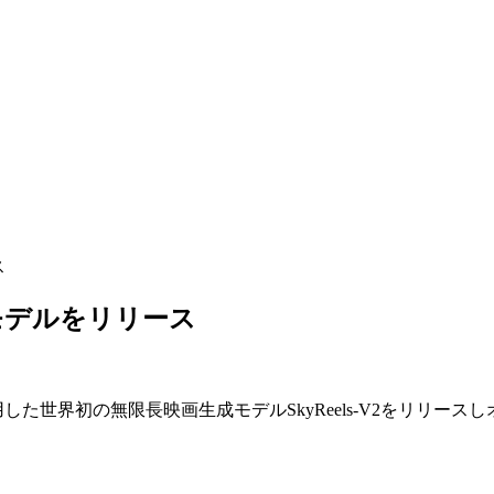
ス
成モデルをリリース
使用した世界初の無限長映画生成モデルSkyReels-V2をリリ