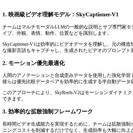
1. 映画級ビデオ理解モデル：SkyCaptioner-V1
チームはマルチモーダルLLMの一般的な説明とサブ専門家
イプ、外観、表情、動作、位置などを識別します。
SkyCaptioner-V1は効率的にビデオデータを理解し
な撮影言語もキャプチャし、生成されたビデオのプロンプト
2. モーション優先最適化
人間のアノテーションと合成歪みデータを使用した強化学習
彼らは優先比較データペアを効率的に生成する半自動データ
このアプローチにより、SkyReels-V2はモーションダ
できます。
3. 効率的な拡散強制フレームワーク
長時間ビデオ生成能力を実現するために、チームは拡散強制
ニングコストを削減するだけでなく、生成効率も大幅に向上