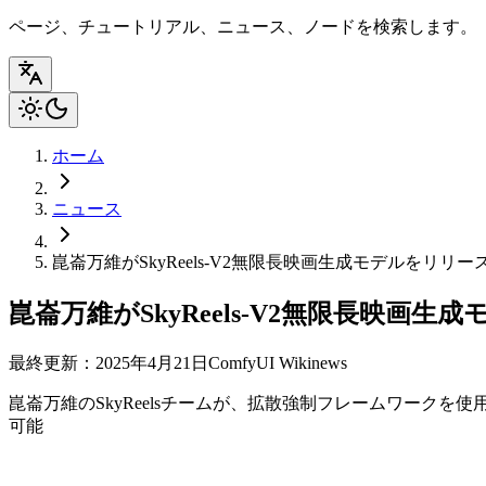
ページ、チュートリアル、ニュース、ノードを検索します。
ホーム
ニュース
崑崙万維がSkyReels-V2無限長映画生成モデルをリリー
崑崙万維がSkyReels-V2無限長映画生
最終更新：2025年4月21日
ComfyUI Wiki
news
崑崙万維のSkyReelsチームが、拡散強制フレームワークを
可能