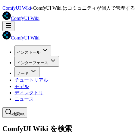
ComfyUI Wiki
•
ComfyUI Wiki はコミュニティが個人で管
ComfyUI Wiki
ComfyUI Wiki
インストール
インターフェース
ノード
チュートリアル
モデル
ディレクトリ
ニュース
検索
⌘K
ComfyUI Wiki を検索