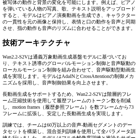
被写体の動作と背景の変化を可能にします。例えば、ピアノ
を弾いている人物の写真、歌、テキスト説明をアップロード
すると、モデルはピアノ演奏動画を生成でき、キャラクター
の一貫性を元の画像と保持し、表情と口の動作を音声と同期
させ、指の動作も音声のリズムに合わせることができます。
技術アーキテクチャ
Wan2.2-S2Vは通義万象動画生成基盤モデルに基づいてお
り、テキスト誘導のグローバルモーション制御と音声駆動の
ローカルモーション制御を組み合わせて、音声駆動型動画生
成を実現します。モデルはAdaINとCrossAttentionの制御メカ
ニズムを採用し、音声制御効果を向上させます。
長動画生成をサポートするため、Wan2.2-S2Vは階層的フレ
ーム圧縮技術を使用して履歴フレームのトークン数を削減
し、motion frames（履歴参照フレーム）を数フレームから73
フレームに拡張し、安定した長動画生成を実現します。
訓練では、チームは60万以上の音声-動画セグメントのデー
タセットを構築し、混合並列訓練を使用して全パラメータ訓
練を行いました。モデルはマルチ解像度訓練と推論をサポー