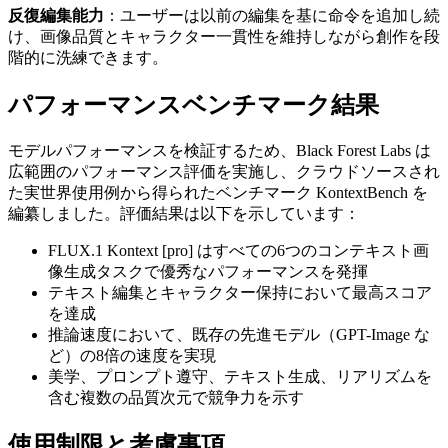
反復編集能力
：ユーザーは以前の編集を基に命令を追加し続
け、画像品質とキャラクター一貫性を維持しながら創作を段
階的に洗練できます。
パフォーマンスベンチマーク結果
モデルパフォーマンスを検証するため、Black Forest Labs は
広範囲のパフォーマンス評価を実施し、クラウドソースされ
た実世界使用例から得られたベンチマーク KontextBench を
編纂しました。評価結果は以下を示しています：
FLUX.1 Kontext [pro] はすべての6つのコンテキスト画
像生成タスクで優秀なパフォーマンスを発揮
テキスト編集とキャラクター保持において最高スコア
を達成
推論速度において、既存の先進モデル（GPT-Image な
ど）の8倍の速度を実現
美学、プロンプト遵守、テキスト生成、リアリズムを
含む複数の品質次元で競争力を示す
使用制限と考慮事項