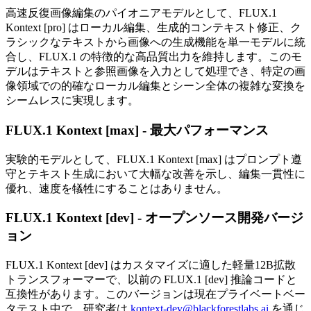
高速反復画像編集のパイオニアモデルとして、FLUX.1
Kontext [pro] はローカル編集、生成的コンテキスト修正、ク
ラシックなテキストから画像への生成機能を単一モデルに統
合し、FLUX.1 の特徴的な高品質出力を維持します。このモ
デルはテキストと参照画像を入力として処理でき、特定の画
像領域での的確なローカル編集とシーン全体の複雑な変換を
シームレスに実現します。
FLUX.1 Kontext [max] - 最大パフォーマンス
実験的モデルとして、FLUX.1 Kontext [max] はプロンプト遵
守とテキスト生成において大幅な改善を示し、編集一貫性に
優れ、速度を犠牲にすることはありません。
FLUX.1 Kontext [dev] - オープンソース開発バージ
ョン
FLUX.1 Kontext [dev] はカスタマイズに適した軽量12B拡散
トランスフォーマーで、以前の FLUX.1 [dev] 推論コードと
互換性があります。このバージョンは現在プライベートベー
タテスト中で、研究者は
kontext-dev@blackforestlabs.ai
を通じ