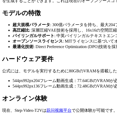
を生成することができます。これは現在のオープンソースコ
モデルの特徴
超大規模パラメータ
: 300億パラメータを持ち、最大2
高圧縮比
: 深層圧縮VAE技術を採用し、16x16の空間
バイリンガルサポート
: 中英バイリンガルテキストエ
オープンソースライセンス
: MITライセンスに基づい
最適化技術
: Direct Preference Optimization 
ハードウェア要件
公式には、モデルを実行するために80GBのVRAMを搭載
544px992px204フレーム動画生成：77.64GBのVRAMが
544px992px136フレーム動画生成：72.48GBのVRAMが
オンライン体験
現在、Step-Video-T2Vは
跃问视频平台
で公開体験が可能です