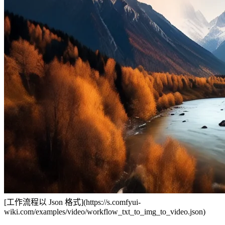
[工作流程以 Json 格式](https://s.comfyui-
wiki.com/examples/video/workflow_txt_to_img_to_video.json)