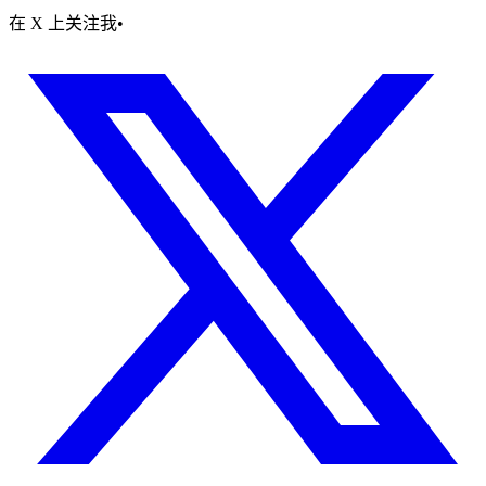
在 X 上关注我
•