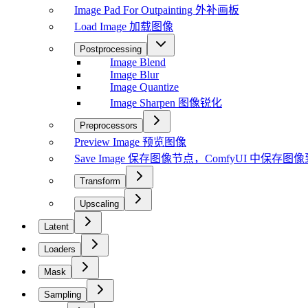
Image Pad For Outpainting 外补画板
Load Image 加载图像
Postprocessing
Image Blend
Image Blur
Image Quantize
Image Sharpen 图像锐化
Preprocessors
Preview Image 预览图像
Save Image 保存图像节点，ComfyUI 中保存
Transform
Upscaling
Latent
Loaders
Mask
Sampling