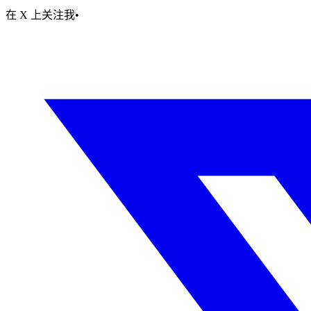
在 X 上关注我
•