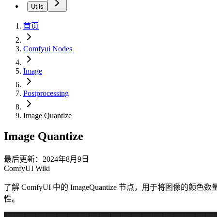
Utils
首页
Comfyui Nodes
Image
Postprocessing
Image Quantize
Image Quantize
最后更新：2024年8月9日
ComfyUI Wiki
了解 ComfyUI 中的 ImageQuantize 节点，
性。