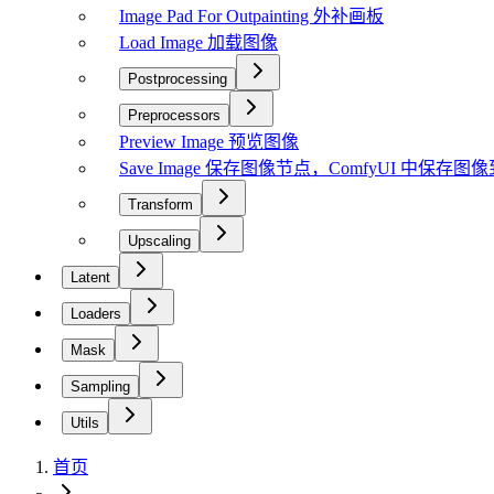
Image Pad For Outpainting 外补画板
Load Image 加载图像
Postprocessing
Preprocessors
Preview Image 预览图像
Save Image 保存图像节点，ComfyUI 中保存
Transform
Upscaling
Latent
Loaders
Mask
Sampling
Utils
首页