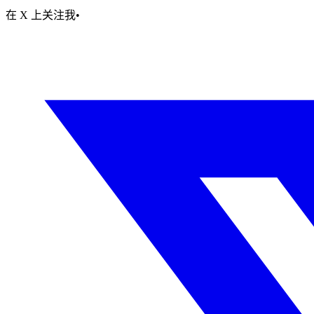
在 X 上关注我
•