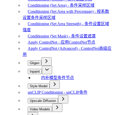
Conditioning (Set Area) - 条件采样区域
Conditioning (Set Area with Percentage) - 按系数
设置条件采样区域
Conditioning (Set Area Strength) - 条件设置区域
强度
Conditioning (Set Mask) - 条件设置遮罩
Apply ControlNet - 应用ControlNet节点
Apply ControlNet (Advanced) - ControlNet高级应
用
Gligen
Inpaint
内补模型条件节点
Style Model
unCLIP Conditioning - unCLIP条件
Upscale Diffusion
Video Models