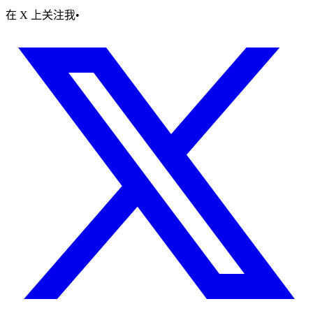
在 X 上关注我
•