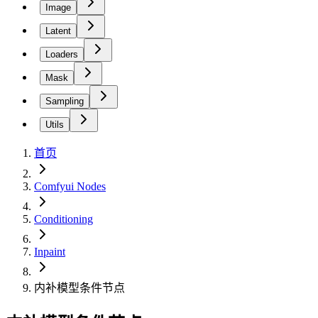
Image
Latent
Loaders
Mask
Sampling
Utils
首页
Comfyui Nodes
Conditioning
Inpaint
内补模型条件节点