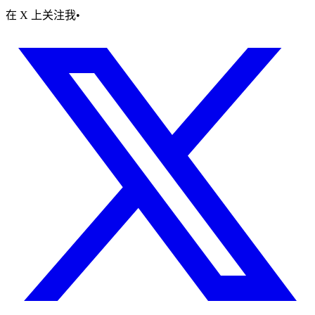
在 X 上关注我
•