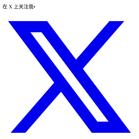
在 X 上关注我
•