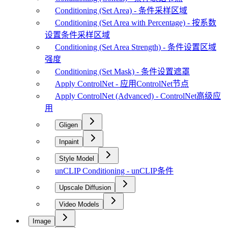
Conditioning (Set Area) - 条件采样区域
Conditioning (Set Area with Percentage) - 按系数
设置条件采样区域
Conditioning (Set Area Strength) - 条件设置区域
强度
Conditioning (Set Mask) - 条件设置遮罩
Apply ControlNet - 应用ControlNet节点
Apply ControlNet (Advanced) - ControlNet高级应
用
Gligen
Inpaint
Style Model
unCLIP Conditioning - unCLIP条件
Upscale Diffusion
Video Models
Image