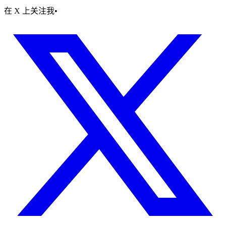
在 X 上关注我
•