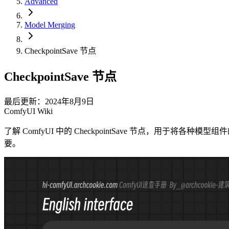
Advanced
Model Merging
CheckpointSave 节点
CheckpointSave 节点
最后更新：2024年8月9日
ComfyUI Wiki
了解 ComfyUI 中的 CheckpointSave 节点，用
要。