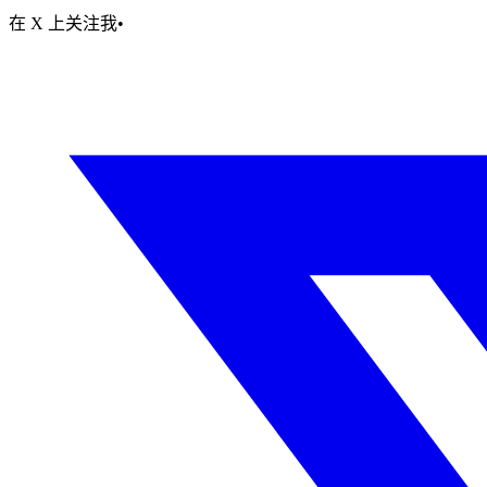
在 X 上关注我
•