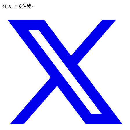
在 X 上关注我
•