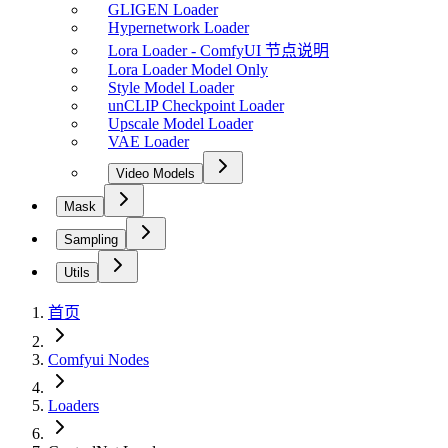
GLIGEN Loader
Hypernetwork Loader
Lora Loader - ComfyUI 节点说明
Lora Loader Model Only
Style Model Loader
unCLIP Checkpoint Loader
Upscale Model Loader
VAE Loader
Video Models
Mask
Sampling
Utils
首页
Comfyui Nodes
Loaders