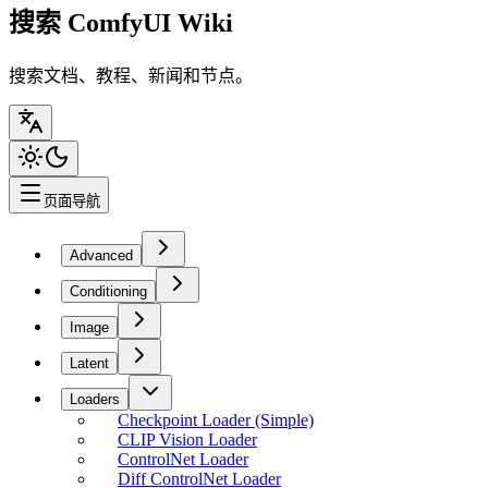
搜索 ComfyUI Wiki
搜索文档、教程、新闻和节点。
页面导航
Advanced
Conditioning
Image
Latent
Loaders
Checkpoint Loader (Simple)
CLIP Vision Loader
ControlNet Loader
Diff ControlNet Loader