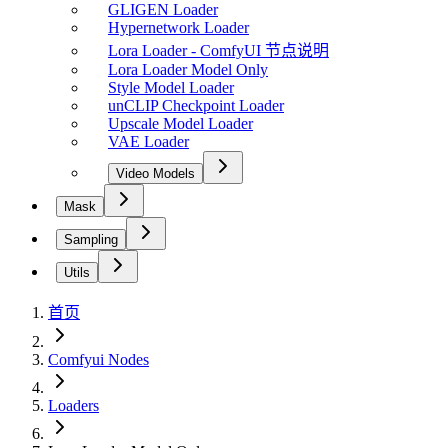
GLIGEN Loader
Hypernetwork Loader
Lora Loader - ComfyUI 节点说明
Lora Loader Model Only
Style Model Loader
unCLIP Checkpoint Loader
Upscale Model Loader
VAE Loader
Video Models
Mask
Sampling
Utils
首页
Comfyui Nodes
Loaders