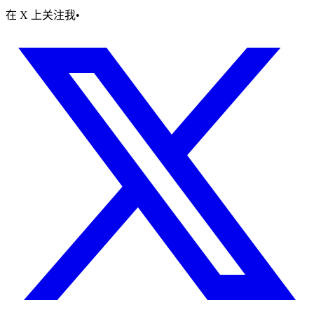
在 X 上关注我
•