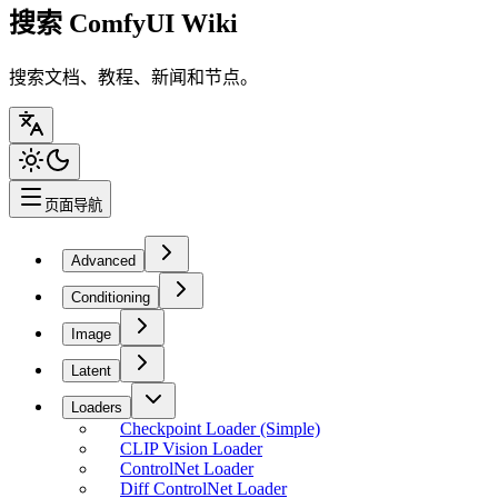
搜索 ComfyUI Wiki
搜索文档、教程、新闻和节点。
页面导航
Advanced
Conditioning
Image
Latent
Loaders
Checkpoint Loader (Simple)
CLIP Vision Loader
ControlNet Loader
Diff ControlNet Loader