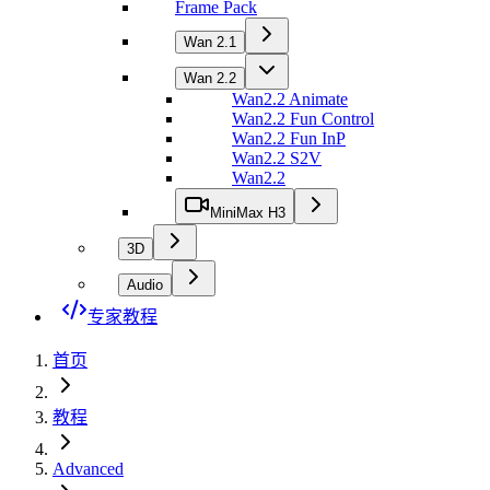
Frame Pack
Wan 2.1
Wan 2.2
Wan2.2 Animate
Wan2.2 Fun Control
Wan2.2 Fun InP
Wan2.2 S2V
Wan2.2
MiniMax H3
3D
Audio
专家教程
首页
教程
Advanced