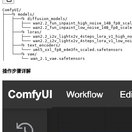
ComfyUI/

├───📂 models/

│   ├───📂 diffusion_models/

│   │   ├─── wan2.2_fun_inpaint_high_noise_14B_fp8_scal
│   │   └─── wan2.2_fun_inpaint_low_noise_14B_fp8_scale
│   ├───📂 loras/

│   │   ├─── wan2.2_i2v_lightx2v_4steps_lora_v1_high_no
│   │   └─── wan2.2_i2v_lightx2v_4steps_lora_v1_low_noi
│   ├───📂 text_encoders/

│   │   └─── umt5_xxl_fp8_e4m3fn_scaled.safetensors 

│   └───📂 vae/

│       └── wan_2.1_vae.safetensors
操作步骤详解