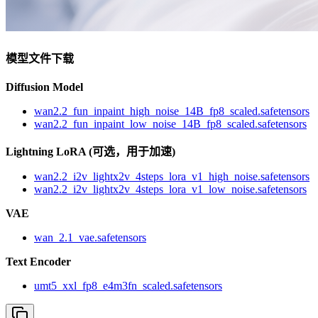
模型文件下载
Diffusion Model
wan2.2_fun_inpaint_high_noise_14B_fp8_scaled.safetensors
wan2.2_fun_inpaint_low_noise_14B_fp8_scaled.safetensors
Lightning LoRA (可选，用于加速)
wan2.2_i2v_lightx2v_4steps_lora_v1_high_noise.safetensors
wan2.2_i2v_lightx2v_4steps_lora_v1_low_noise.safetensors
VAE
wan_2.1_vae.safetensors
Text Encoder
umt5_xxl_fp8_e4m3fn_scaled.safetensors