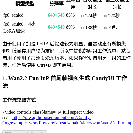
显存占
首次生成
第二次生成
模型类型
分辨率
用
时长
时长
fp8_scaled
640×640
83%
≈ 524秒
≈ 520秒
fp8_scaled + 4步
640×640
89%
≈ 138秒
≈ 79秒
LoRA加速
由于使用了加速 LoRA 后提速较为明显，虽然动态有所损失，
但对低显存用户较为友好，所以在提供的两组工作流中，默认
启用了使用了加速 LoRA 版本，如果你需要启用另一组的工作
流，框选后使用
Ctrl+B
即可启用。
1. Wan2.2 Fun InP 首尾帧视频生成 ComfyUI 工作
流
工作流获取方式
<video controls className="w-full aspect-video"
src="
https://raw.githubusercontent.com/Comfy-
Org/example_workflows/refs/heads/main/video/wan/wan2.2_fun_in