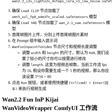
wan2.2_i2v_lightx2v_4steps_lora_v1_low_noise.safet
确保
节点加载了
Load CLIP
模型
umt5_xxl_fp8_e4m3fn_scaled.safetensors
确保
节点加载了
模
Load VAE
wan_2.1_vae.safetensors
型
首尾帧图片上传，分别上传首尾帧图片素材
在 Prompt 组中输入提示词
节点尺寸和视频长度调整
WanFunInpaintToVideo
调整
和
的尺寸，默认为
, 我们设
width
height
640
置了较小的尺寸你可以按需进行修改
调整
, 这里为视频总帧数，当前工作流 fps
length
为 16, 假设你需要生成一个 5 秒的视频，那么你应
该设置 5*16 = 80
点击
按钮，或者使用快捷键
Run
Ctrl(cmd) + Enter(回
来执行视频生成
车)
Wan2.2 Fun InP Kijai
WanVideoWrapper ComfyUI 工作流