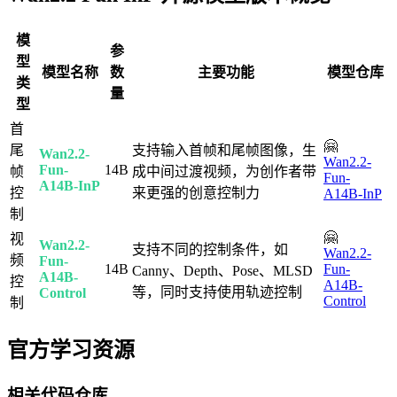
模
参
型
模型名称
数
主要功能
模型仓库
类
量
型
首
🤗
尾
支持输入首帧和尾帧图像，生
Wan2.2-
Wan2.2-
Fun-
14B
帧
成中间过渡视频，为创作者带
Fun-
A14B-InP
控
来更强的创意控制力
A14B-InP
制
🤗
视
Wan2.2-
支持不同的控制条件，如
Wan2.2-
频
Fun-
14B
Fun-
Canny、Depth、Pose、MLSD
A14B-
控
A14B-
等，同时支持使用轨迹控制
Control
Control
制
官方学习资源
相关代码仓库