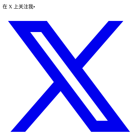
在 X 上关注我
•