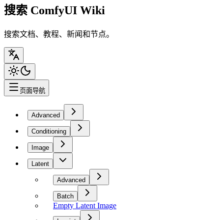
搜索 ComfyUI Wiki
搜索文档、教程、新闻和节点。
页面导航
Advanced
Conditioning
Image
Latent
Advanced
Batch
Empty Latent Image