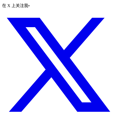
在 X 上关注我
•