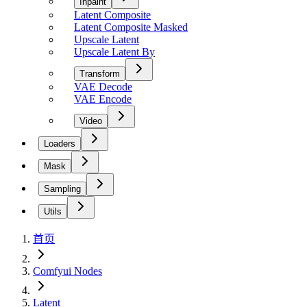
Inpaint
Latent Composite
Latent Composite Masked
Upscale Latent
Upscale Latent By
Transform
VAE Decode
VAE Encode
Video
Loaders
Mask
Sampling
Utils
首页
Comfyui Nodes
Latent