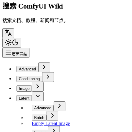
搜索 ComfyUI Wiki
搜索文档、教程、新闻和节点。
页面导航
Advanced
Conditioning
Image
Latent
Advanced
Batch
Empty Latent Image