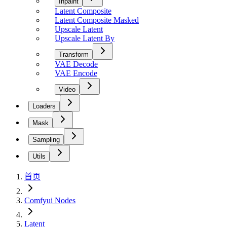
Inpaint
Latent Composite
Latent Composite Masked
Upscale Latent
Upscale Latent By
Transform
VAE Decode
VAE Encode
Video
Loaders
Mask
Sampling
Utils
首页
Comfyui Nodes
Latent