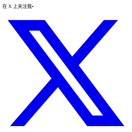
在 X 上关注我
•