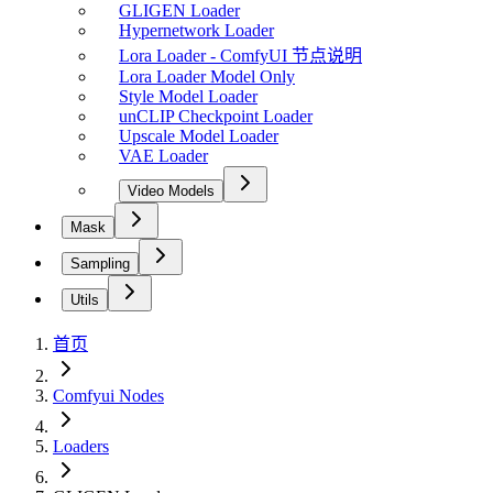
GLIGEN Loader
Hypernetwork Loader
Lora Loader - ComfyUI 节点说明
Lora Loader Model Only
Style Model Loader
unCLIP Checkpoint Loader
Upscale Model Loader
VAE Loader
Video Models
Mask
Sampling
Utils
首页
Comfyui Nodes
Loaders