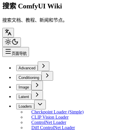
搜索 ComfyUI Wiki
搜索文档、教程、新闻和节点。
页面导航
Advanced
Conditioning
Image
Latent
Loaders
Checkpoint Loader (Simple)
CLIP Vision Loader
ControlNet Loader
Diff ControlNet Loader