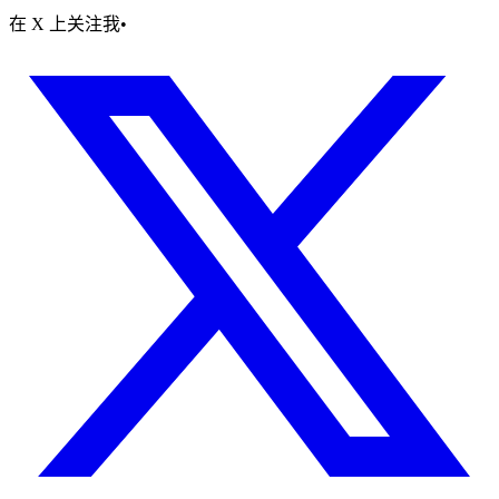
在 X 上关注我
•