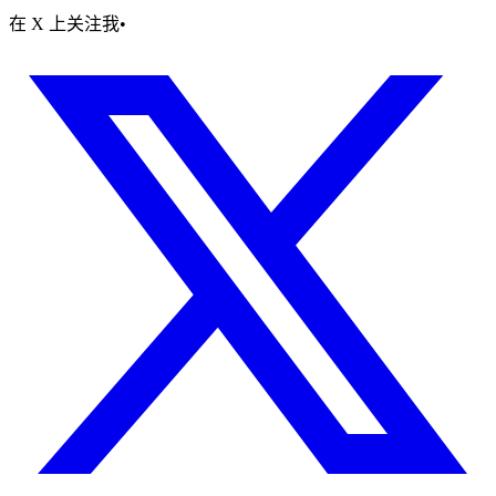
在 X 上关注我
•