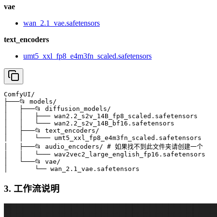
vae
wan_2.1_vae.safetensors
text_encoders
umt5_xxl_fp8_e4m3fn_scaled.safetensors
ComfyUI/

├───📂 models/

│   ├───📂 diffusion_models/

│   │   ├─── wan2.2_s2v_14B_fp8_scaled.safetensors

│   │   └─── wan2.2_s2v_14B_bf16.safetensors

│   ├───📂 text_encoders/

│   │   └─── umt5_xxl_fp8_e4m3fn_scaled.safetensors 

│   ├───📂 audio_encoders/ # 如果找不到此文件夹请创建一个

│   │   └─── wav2vec2_large_english_fp16.safetensors 

│   └───📂 vae/

│       └── wan_2.1_vae.safetensors
3. 工作流说明