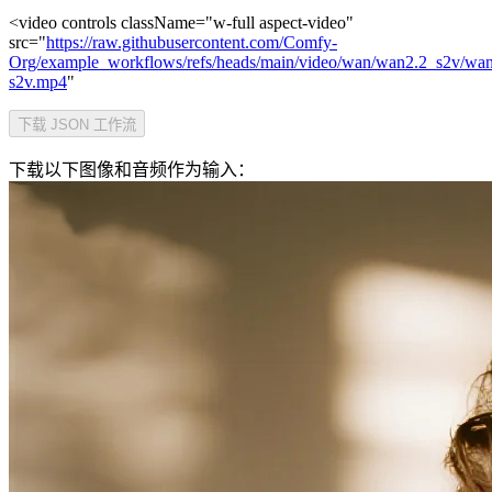
<video controls className="w-full aspect-video"
src="
https://raw.githubusercontent.com/Comfy-
Org/example_workflows/refs/heads/main/video/wan/wan2.2_s2v/wan
s2v.mp4
"
下载 JSON 工作流
下载以下图像和音频作为输入：