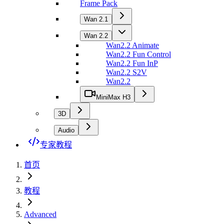
Frame Pack
Wan 2.1
Wan 2.2
Wan2.2 Animate
Wan2.2 Fun Control
Wan2.2 Fun InP
Wan2.2 S2V
Wan2.2
MiniMax H3
3D
Audio
专家教程
首页
教程
Advanced