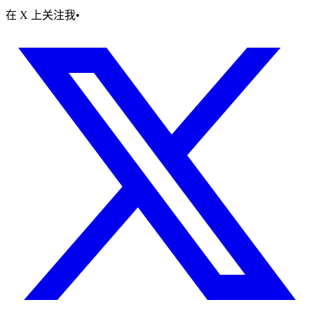
在 X 上关注我
•